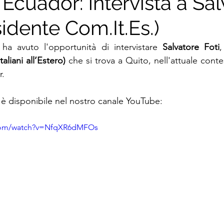
in Ecuador: intervista a Sa
sidente Com.It.Es.)
e ha avuto l'opportunità di intervistare 
Salvatore Foti
liani all’Estero) 
che si trova a Quito, nell'attuale contes
r.
a è disponibile nel nostro canale YouTube:
.com/watch?v=NfqXR6dMFOs