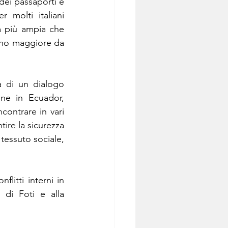
dei passaporti e 
molti italiani 
a più ampia che 
gno maggiore da 
 di un dialogo 
one in Ecuador, 
contrare in vari 
ire la sicurezza 
tessuto sociale, 
litti interni in 
di Foti e alla 