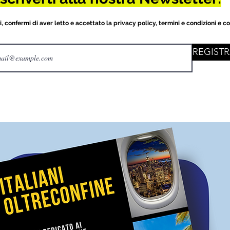
 confermi di aver letto e accettato la privacy policy, termini e condizioni e c
REGISTR