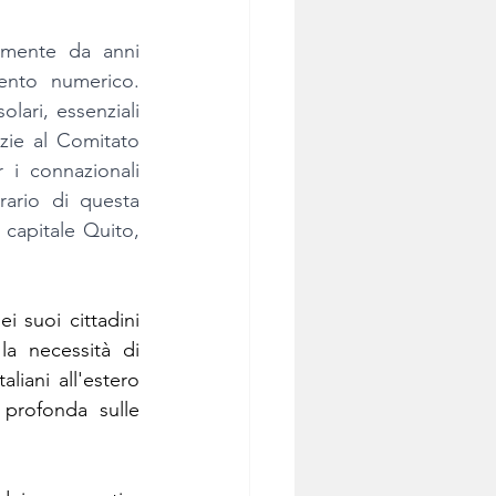
amente da anni 
ento numerico. 
lari, essenziali 
azie al Comitato 
 i connazionali 
ario di questa 
 capitale Quito, 
i suoi cittadini 
la necessità di 
iani all'estero 
profonda sulle 