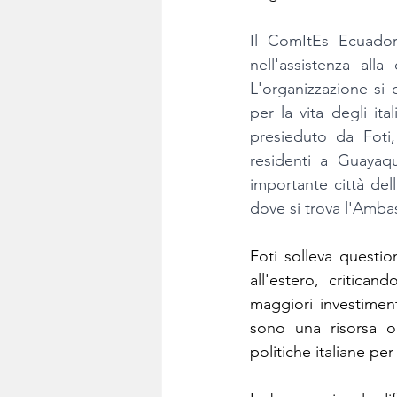
Il ComItEs Ecuador,
nell'assistenza all
L'organizzazione si c
per la vita degli ita
presieduto da Foti, 
residenti a Guayaqu
importante città dell
dove si trova l'Ambas
Foti solleva question
all'estero, critican
maggiori investiment
sono una risorsa o 
politiche italiane per g