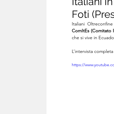
Italiani 
Foti (Pre
Italiani Oltreconfin
ComItEs (Comitato Ita
che si vive in Ecuado
L’intervista complet
https://www.youtube