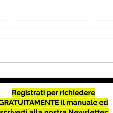
COM.IT.ES.: PERCHÉ,
IL S
NONOSTANTE TUTTO,
OLTR
VALE ANCORA LA PENA
REP
PARTECIPARE
Registrati per richiedere
GRATUITAMENTE il manuale ed
iscriverti alla nostra Newsletter: