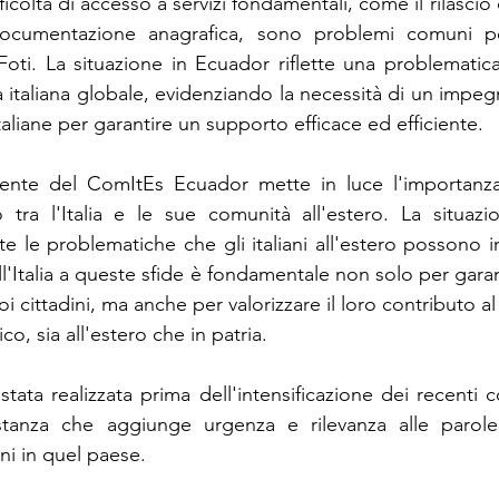
ficoltà di accesso a servizi fondamentali, come il rilascio 
ocumentazione anagrafica, sono problemi comuni per 
Foti. La situazione in Ecuador riflette una problematic
à italiana globale, evidenziando la necessità di un impe
italiane per garantire un supporto efficace ed efficiente.
sidente del ComItEs Ecuador mette in luce l'importanza
 tra l'Italia e le sue comunità all'estero. La situazi
te le problematiche che gli italiani all'estero possono in
ll'Italia a queste sfide è fondamentale non solo per garant
i cittadini, ma anche per valorizzare il loro contributo al 
o, sia all'estero che in patria.
tata realizzata prima dell'intensificazione dei recenti conf
tanza che aggiunge urgenza e rilevanza alle parole 
ani in quel paese.