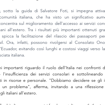
 sotto la guida di Salvatore Foti, si impegna attiv
a comunità italiana, che ha visto un significativo aum
oncentra sul miglioramento dell'accesso ai servizi conso
liani all'estero. Tra i risultati più importanti ottenuti gr
spicca la facilitazione del rilascio dei passaporti per
il. Ora, infatti, possono rivolgersi al Consolato Onor
'Ecuador, evitando così lunghi e costosi viaggi verso la
ciata italiana.
i importanti riguardo il ruolo dell'Italia nei confronti de
do l'insufficienza dei servizi consolari e sottolineando 
i in risorse e personale. "Dobbiamo decidere se gli ital
un problema", afferma, invitando a una riflessione 
li italiani all'estero.