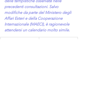
delle tempistiche osservate nelle 
precedenti consultazioni. Salvo 
modifiche da parte del Ministero degli 
Affari Esteri e della Cooperazione 
Internazionale (MAECI), è ragionevole 
attendersi un calendario molto simile.
Data (indicativa)
Adempimento
3 settembre 2026
Indizione ufficiale 
delle elezioni
Entro il 20 
Presentazione dei 
settembre 2026
simboli, delle liste 
e delle 
accettazioni di 
candidatura
24 settembre – 4 
Raccolta delle 